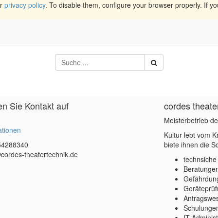
ur
privacy policy
. To disable them, configure your browser properly. If yo
 Sie Kontakt auf
cordes theate
Meisterbetrieb de
ationen
Kultur lebt vom K
54288340
biete ihnen die S
cordes-theatertechnik.de
technsiche
Beratungen
Gefährdung
Geräteprü
Antragswe
Schulunge
IT-Administ