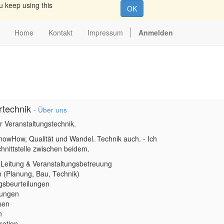
u keep using this
OK
Home
Kontakt
Impressum
Anmelden
rtechnik
-
Über uns
r Veranstaltungstechnik.
nowHow, Qualität und Wandel. Technik auch. - Ich
chnittstelle zwischen beidem.
 Leitung & Veranstaltungsbetreuung
 (Planung, Bau, Technik)
sbeurteilungen
fungen
sen
n
ration